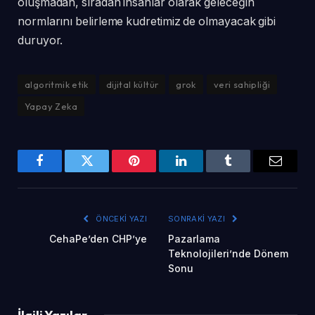
oluşmadan, sıradan insanlar olarak geleceğin
normlarını belirleme kudretimiz de olmayacak gibi
duruyor.
algoritmik etik
dijital kültür
grok
veri sahipliği
Yapay Zeka
Facebook
Twitter
Pinterest
LinkedIn
Tumblr
Email
ÖNCEKI YAZI
SONRAKI YAZI
CehaPe’den CHP’ye
Pazarlama
Teknolojileri’nde Dönem
Sonu