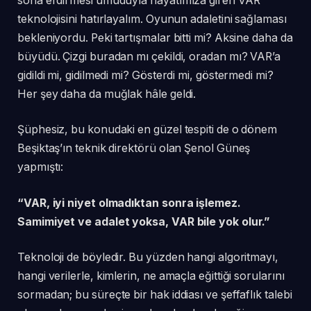
sona erdirmesi umuduyla hayatımıza giren VAR
teknolojisini hatırlayalım. Oyunun adaletini sağlaması
bekleniyordu. Peki tartışmalar bitti mi? Aksine daha da
büyüdü. Çizgi buradan mı çekildi, oradan mı? VAR’a
gidildi mi, gidilmedi mi? Gösterdi mi, göstermedi mi?
Her şey daha da muğlak hâle geldi.
Şüphesiz, bu konudaki en güzel tespiti de o dönem
Beşiktaş’ın teknik direktörü olan Şenol Güneş
yapmıştı:
“VAR, iyi niyet olmadıktan sonra işlemez.
Samimiyet ve adalet yoksa, VAR bile yok olur.”
Teknoloji de böyledir. Bu yüzden hangi algoritmayı,
hangi verilerle, kimlerin, ne amaçla eğittiği sorularını
sormadan; bu süreçte bir hak iddiası ve şeffaflık talebi