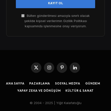
Bülten gönderilmesi amacıyla sınırlı olacak
şekilde kişisel verilerimin Gizlilik Politikası
kapsamında işlenmesine onay veriyorum.
X
Instagram
Pinterest
LinkedIn
(Twitter)
ANA SAYFA
PAZARLAMA
SOSYAL MEDYA
GÜNDEM
YAPAY ZEKA VE DÖNÜŞÜM
KÜLTÜR & SANAT
© 2004 - 2025 | Yiğit Kalafatoğlu