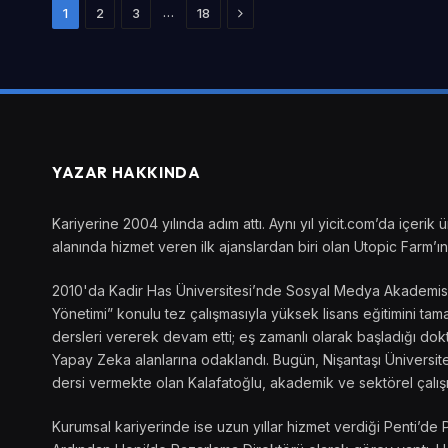
Sonraki
…
1
2
3
18
YAZAR HAKKINDA
Kariyerine 2004 yılında adım attı. Aynı yıl yicit.com’da içer
alanında hizmet veren ilk ajanslardan biri olan Utopic Farm’ın 
2010'da Kadir Has Üniversitesi’nde Sosyal Medya Akademisi’ni
Yönetimi” konulu tez çalışmasıyla yüksek lisans eğitimini t
dersleri vererek devam etti; eş zamanlı olarak başladığı dokto
Yapay Zeka alanlarına odaklandı. Bugün, Nişantaşı Üniversite
dersi vermekte olan Kalafatoğlu, akademik ve sektörel çalış
Kurumsal kariyerinde ise uzun yıllar hizmet verdiği Penti’de 