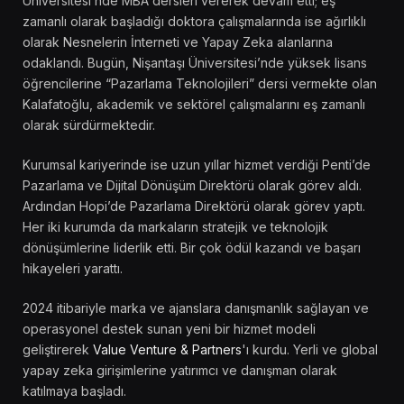
Üniversitesi’nde MBA dersleri vererek devam etti; eş
zamanlı olarak başladığı doktora çalışmalarında ise ağırlıklı
olarak Nesnelerin İnterneti ve Yapay Zeka alanlarına
odaklandı. Bugün, Nişantaşı Üniversitesi’nde yüksek lisans
öğrencilerine “Pazarlama Teknolojileri” dersi vermekte olan
Kalafatoğlu, akademik ve sektörel çalışmalarını eş zamanlı
olarak sürdürmektedir.
Kurumsal kariyerinde ise uzun yıllar hizmet verdiği Penti’de
Pazarlama ve Dijital Dönüşüm Direktörü olarak görev aldı.
Ardından Hopi’de Pazarlama Direktörü olarak görev yaptı.
Her iki kurumda da markaların stratejik ve teknolojik
dönüşümlerine liderlik etti. Bir çok ödül kazandı ve başarı
hikayeleri yarattı.
2024 itibariyle marka ve ajanslara danışmanlık sağlayan ve
operasyonel destek sunan yeni bir hizmet modeli
geliştirerek
Value Venture & Partners
'ı kurdu. Yerli ve global
yapay zeka girişimlerine yatırımcı ve danışman olarak
katılmaya başladı.