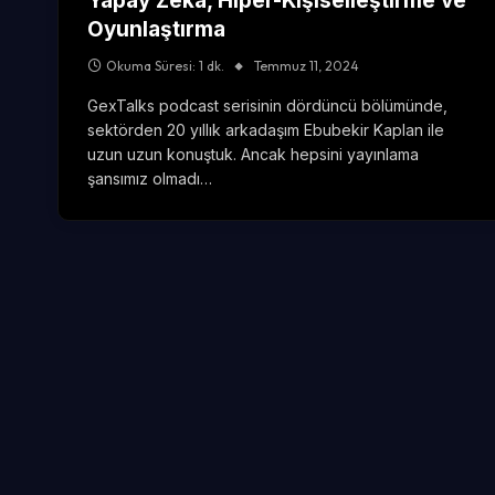
Yapay Zeka, Hiper-Kişiselleştirme ve
Oyunlaştırma
Okuma Süresi: 1 dk.
Temmuz 11, 2024
GexTalks podcast serisinin dördüncü bölümünde,
sektörden 20 yıllık arkadaşım Ebubekir Kaplan ile
uzun uzun konuştuk. Ancak hepsini yayınlama
şansımız olmadı…