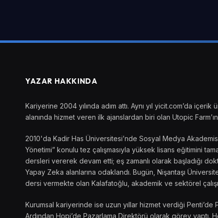
YAZAR HAKKINDA
Kariyerine 2004 yılında adım attı. Aynı yıl yicit.com’da içer
alanında hizmet veren ilk ajanslardan biri olan Utopic Farm’ın 
2010'da Kadir Has Üniversitesi’nde Sosyal Medya Akademisi’ni
Yönetimi” konulu tez çalışmasıyla yüksek lisans eğitimini t
dersleri vererek devam etti; eş zamanlı olarak başladığı dokto
Yapay Zeka alanlarına odaklandı. Bugün, Nişantaşı Üniversite
dersi vermekte olan Kalafatoğlu, akademik ve sektörel çalış
Kurumsal kariyerinde ise uzun yıllar hizmet verdiği Penti’de 
Ardından Hopi’de Pazarlama Direktörü olarak görev yaptı. Her