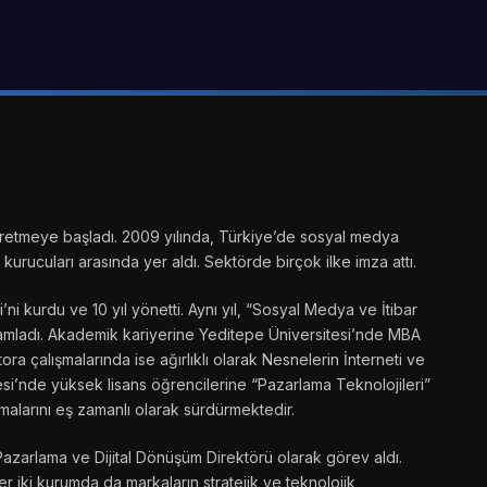
ik üretmeye başladı. 2009 yılında, Türkiye’de sosyal medya
kurucuları arasında yer aldı. Sektörde birçok ilke imza attı.
 kurdu ve 10 yıl yönetti. Aynı yıl, “Sosyal Medya ve İtibar
amamladı. Akademik kariyerine Yeditepe Üniversitesi’nde MBA
ra çalışmalarında ise ağırlıklı olarak Nesnelerin İnterneti ve
si’nde yüksek lisans öğrencilerine “Pazarlama Teknolojileri”
malarını eş zamanlı olarak sürdürmektedir.
Pazarlama ve Dijital Dönüşüm Direktörü olarak görev aldı.
 iki kurumda da markaların stratejik ve teknolojik