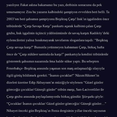
yazılıyor. Fakat aslına bakarsanız bu yazı, derbinin sonucunu da pek
umursamıyor. Zira bu yazarın kalbindeki şampiyon evvelden beri belli. Ta
2003’ten beri şahsımın şampiyonu Beşiktaş Çarşı! Irak’ın işgalinden önce
tribünlerde “Çarşı Savaşa Karşı” pankartı açarak kalbimi çalan Çarşı
grubu, Irak işgalinin üçüncü yıldönümünde de savaş karşıtı Kadıköy’deki
eylemcilerini yalnız bırakmayarak tavırlarını sloganlara taşıdı: “Beşiktaş
Çarşı savaşa karşı!” Bununla yetinmeyen kahraman Çarşı, birkaç hafta
önce de “Çarşı nükleer santrala da karşı!” pankartıyla kendini tribünlerde
göstererek şahsımın nazarında fena halde sükse yaptı. Bu sebepten
Fenerbahçe- Beşiktaş arasında yaşanan son marş anlaşmazlığı olayıyla
ilgili görüş bildirmek gerekti. “İnanın çocuklar!” Nâzım Hikmet’in
dizeleri üzerine Edip Akbayram’ın müziğiyle söylenen “Güzel günler
göreceğiz çocuklar/ Güneşli günler” tribün marşı, Sarı-Lacivertliler ile
Çarşı grubu arasında paylaşılamıyordu birkaç gündür. Şiir-şarkı şöyle:
“Çocuklar/ İnanın çocuklar/ Güzel günler göreceğiz/ Güneşli günler…”
Nihayet önceki gün Beşiktaş’ın Forza dergisinin yıllar önceki sayısının