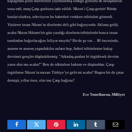
kapağında şiirin dizelerinin yayımlanmış olduğu görüldü de anlaşmazlık
sona erdi, marş Çarşı grubuna iade edildi. Nâzım’ı Çarşı getirir! Bütün
bunlar olurken, televizyon bu haberleri verirken tribünleri gösterdi.
Yüzlerce insan Nâzım’ın dizelerini deli gibi bağırıyordu. Aklıma geldi,
acaba Nâzım Hikmet bir gün yazdığı dizelerin tribünlerde bunca insan
tarafından bağırılacağını biliyor muydu? Bir de şu var… 80 öncesinde,
annem ve annem yaşındakiler anlatır hep, futbol tribünlerine bakıp
devrimci gençler düşünürlermiş: “Arkadaş şunları bi örgütlesek devrim
yarın olur mu acaba?” Ben de tribünlere baktım ve düşündüm: Çarşı
örgütlense Nâzım’ın mezarı Türkiye’ye gelir mi acaba? Başına bir de çınar
demişti, yıllar önce, olur mu Çarşı bağırsa?
Ece Temelkuran, Milliyet
Facebook
Twitter
Pinterest
LinkedIn
Tumblr
Email