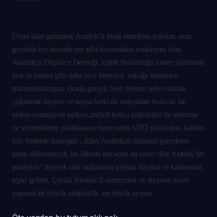
Uzun lafın ganimeti; Atatürk’ü idrak etmekten yoksun, ama
gıyabını her konuda put gibi dayatmakta ustalaşmış olan
Atatürkçü Düşünce Derneği, içinde bulunduğu tutum yüzünden
ben ve benim gibi daha nice bireyleri sokağa inmekten
mahrum kılmıştır.
Orada gerçek birer devrim neferi olarak
çoğalmak isteyen ve sayısı belki de milyonları bulacak bir
eylem potansiyeli varken, milleti korku psikolojisi ile yönetme
ve yönlendirme politikasına meze eden ADD yüzünden, katılım
yüz binlerde kalmıştır…
Eğer Atatürkçü düşünce gerçekten
idrak edilebilseydi, bu ülkede irticadan da önce “Biz Atatürk’ün
partisiyiz” diyerek rant sağlamaya çalışan Baykal ve kadrosuna
tepki gelirdi. Çünkü Atatürk’ü sömürmek ve siyasete meze
yapmak en büyük edepsizlik, en büyük ayıptır.