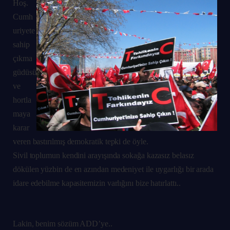
Hoş.
Cumh
uriyete
sahip
çıkma
güdüsü
ve
hortla
maya
karar
veren bastırılmış demokratik tepki de öyle.
Sivil toplumun kendini arayışında sokağa kazasız belasız
dökülen yüzbin de en azından medeniyet ile uygarlığı bir arada
idare edebilme kapasitemizin varlığını bize hatırlattı..
Lakin, benim sözüm ADD’ye..