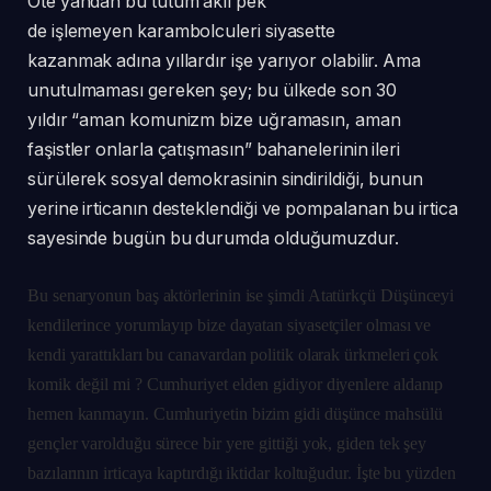
Öte yandan bu tutum aklı pek
de işlemeyen karambolculeri siyasette
kazanmak adına yıllardır işe yarıyor olabilir. Ama
unutulmaması gereken şey; bu ülkede son 30
yıldır “aman komunizm bize uğramasın, aman
faşistler onlarla çatışmasın” bahanelerinin ileri
sürülerek sosyal demokrasinin sindirildiği, bunun
yerine irticanın desteklendiği ve pompalanan bu irtica
sayesinde bugün bu durumda olduğumuzdur.
Bu senaryonun baş aktörlerinin ise şimdi Atatürkçü Düşünceyi
kendilerince yorumlayıp bize dayatan siyasetçiler olması ve
kendi yarattıkları bu canavardan politik olarak ürkmeleri çok
komik değil mi ? Cumhuriyet elden gidiyor diyenlere aldanıp
hemen kanmayın. Cumhuriyetin bizim gidi düşünce mahsülü
gençler varolduğu sürece bir yere gittiği yok, giden tek şey
bazılarının irticaya kaptırdığı iktidar koltuğudur. İşte bu yüzden