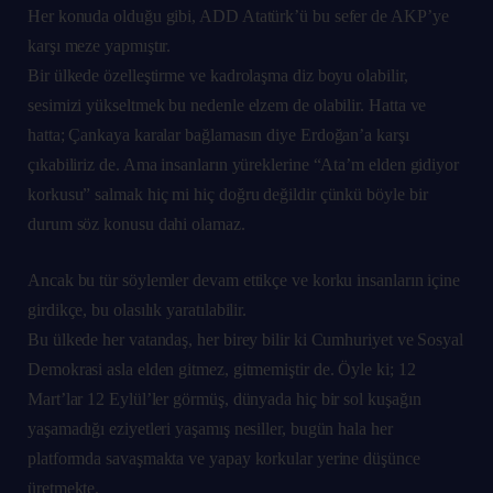
Her konuda olduğu gibi, ADD Atatürk’ü bu sefer de AKP’ye
karşı meze yapmıştır.
Bir ülkede özelleştirme ve kadrolaşma diz boyu olabilir,
sesimizi yükseltmek bu nedenle elzem de olabilir. Hatta ve
hatta; Çankaya karalar bağlamasın diye Erdoğan’a karşı
çıkabiliriz de. Ama insanların yüreklerine “Ata’m elden gidiyor
korkusu” salmak hiç mi hiç doğru değildir çünkü böyle bir
durum söz konusu dahi olamaz.
Ancak bu tür söylemler devam ettikçe ve korku insanların içine
girdikçe, bu olasılık yaratılabilir.
Bu ülkede her vatandaş, her birey bilir ki Cumhuriyet ve Sosyal
Demokrasi asla elden gitmez, gitmemiştir de.
Öyle ki; 12
Mart’lar 12 Eylül’ler görmüş, dünyada hiç bir sol kuşağın
yaşamadığı eziyetleri yaşamış nesiller, bugün hala her
platformda savaşmakta ve yapay korkular yerine düşünce
üretmekte.