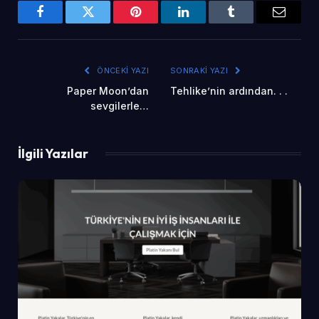
Facebook
Twitter
Pinterest
LinkedIn
Tumblr
Email
ÖNCEKI YAZI
SONRAKI YAZI
Paper Moon’dan
Tehlike’nin ardından. . .
sevgilerle…
İlgili Yazılar