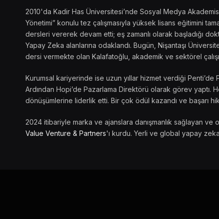
2010'da Kadir Has Üniversitesi’nde Sosyal Medya Akademisi’ni
Yönetimi” konulu tez çalışmasıyla yüksek lisans eğitimini t
dersleri vererek devam etti; eş zamanlı olarak başladığı dokto
Yapay Zeka alanlarına odaklandı. Bugün, Nişantaşı Üniversite
dersi vermekte olan Kalafatoğlu, akademik ve sektörel çalış
Kurumsal kariyerinde ise uzun yıllar hizmet verdiği Penti’de 
Ardından Hopi’de Pazarlama Direktörü olarak görev yaptı. Her
dönüşümlerine liderlik etti. Bir çok ödül kazandı ve başarı hik
2024 itibariyle marka ve ajanslara danışmanlık sağlayan ve 
Value Venture & Partners
'ı kurdu. Yerli ve global yapay zeka