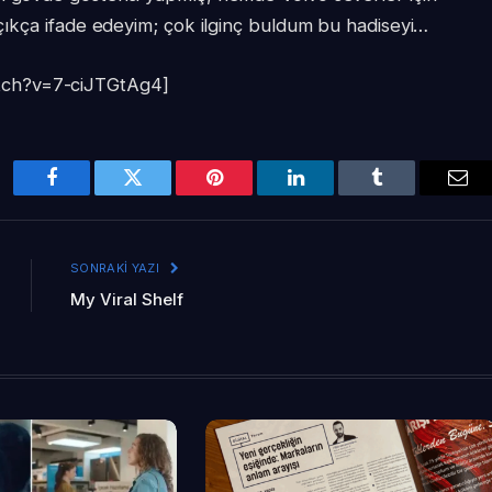
 Açıkça ifade edeyim; çok ilginç buldum bu hadiseyi…
tch?v=7-ciJTGtAg4]
Facebook
Twitter
Pinterest
LinkedIn
Tumblr
Ema
SONRAKI YAZI
My Viral Shelf