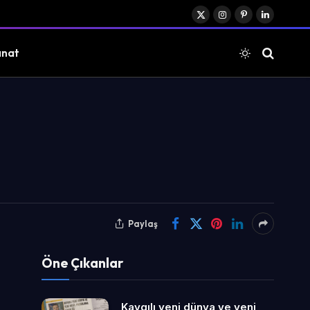
X
Instagram
Pinterest
LinkedIn
(Twitter)
anat
Paylaş
Öne Çıkanlar
Kaygılı yeni dünya ve yeni