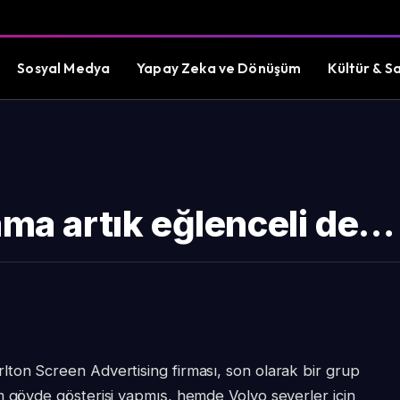
Sosyal Medya
Yapay Zeka ve Dönüşüm
Kültür & S
ama artık eğlenceli de…
ton Screen Advertising firması, son olarak bir grup
m gövde gösterisi yapmış, hemde Volvo severler için