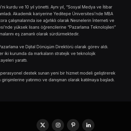
 kurdu ve 10 yıl yönetti. Aynı yıl, “Sosyal Medya ve İtibar
amamladı. Akademik kariyerine Yeditepe Üniversitesi’nde MBA
ra çalışmalarında ise ağırlıklı olarak Nesnelerin İnterneti ve
si’nde yüksek lisans öğrencilerine “Pazarlama Teknolojileri”
malarını eş zamanlı olarak sürdürmektedir.
Pazarlama ve Dijital Dönüşüm Direktörü olarak görev aldı.
 iki kurumda da markaların stratejik ve teknolojik
ayeleri yarattı.
operasyonel destek sunan yeni bir hizmet modeli geliştirerek
 girişimlerine yatırımcı ve danışman olarak katılmaya başladı.
X
Instagram
Pinterest
LinkedIn