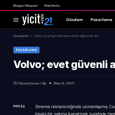
Blogun Hikayesi
Manifesto
Gündem
Pazarlama
Anasayfa
»
Volvo; evet güvenli ama artık eğlenceli de…
PAZARLAMA
Volvo; evet güvenli 
Okuma Süresi: 1 dk.
Ekim 12, 2007
Sinema reklamcılığında uzmanlaşmış Carl
PAYLAŞ
insanı bir salona kapatmak suretiyle he