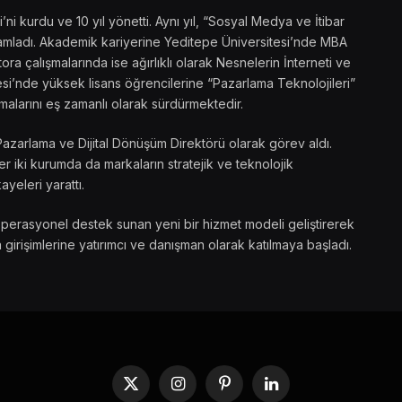
 kurdu ve 10 yıl yönetti. Aynı yıl, “Sosyal Medya ve İtibar
amamladı. Akademik kariyerine Yeditepe Üniversitesi’nde MBA
ra çalışmalarında ise ağırlıklı olarak Nesnelerin İnterneti ve
si’nde yüksek lisans öğrencilerine “Pazarlama Teknolojileri”
malarını eş zamanlı olarak sürdürmektedir.
Pazarlama ve Dijital Dönüşüm Direktörü olarak görev aldı.
 iki kurumda da markaların stratejik ve teknolojik
ayeleri yarattı.
operasyonel destek sunan yeni bir hizmet modeli geliştirerek
 girişimlerine yatırımcı ve danışman olarak katılmaya başladı.
X
Instagram
Pinterest
LinkedIn