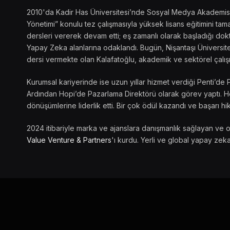
2010'da Kadir Has Üniversitesi’nde Sosyal Medya Akademisi’ni
Yönetimi” konulu tez çalışmasıyla yüksek lisans eğitimini t
dersleri vererek devam etti; eş zamanlı olarak başladığı dokto
Yapay Zeka alanlarına odaklandı. Bugün, Nişantaşı Üniversite
dersi vermekte olan Kalafatoğlu, akademik ve sektörel çalış
Kurumsal kariyerinde ise uzun yıllar hizmet verdiği Penti’de 
Ardından Hopi’de Pazarlama Direktörü olarak görev yaptı. Her
dönüşümlerine liderlik etti. Bir çok ödül kazandı ve başarı hik
2024 itibariyle marka ve ajanslara danışmanlık sağlayan ve 
Value Venture & Partners
'ı kurdu. Yerli ve global yapay zeka