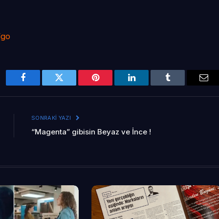
/go
Facebook
Twitter
Pinterest
LinkedIn
Tumblr
Ema
SONRAKI YAZI
“Magenta” gibisin Beyaz ve İnce !