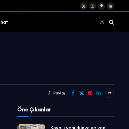
X
Instagram
Pinterest
LinkedIn
(Twitter)
anat
Paylaş
Öne Çıkanlar
Kaygılı yeni dünya ve yeni