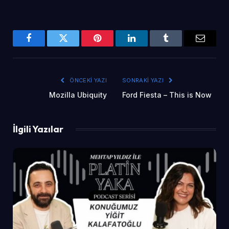
Facebook
Twitter
Pinterest
LinkedIn
Tumblr
Email
ÖNCEKI YAZI
SONRAKI YAZI
Mozilla Ubiquity
Ford Fiesta – This is Now
İlgili Yazılar