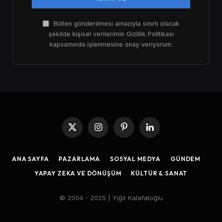
Bülten gönderilmesi amacıyla sınırlı olacak
şekilde kişisel verilerimin Gizlilik Politikası
kapsamında işlenmesine onay veriyorum.
X
Instagram
Pinterest
LinkedIn
(Twitter)
ANA SAYFA
PAZARLAMA
SOSYAL MEDYA
GÜNDEM
YAPAY ZEKA VE DÖNÜŞÜM
KÜLTÜR & SANAT
© 2004 - 2025 | Yiğit Kalafatoğlu