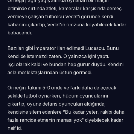
Örneğin; ağır yağış altında oynanan bir maçın
bitiminde sırtında atleti, kameralar karşısında demeç
vermeye çalışan futbolcu Vedat’ı görünce kendi
kabanını çıkartıp, Vedat’ın omzuna koyabilecek kadar
babacandı.
Bazıları gibi İmparator ilan edilmedi Lucescu. Bunu
kendi de istemezdi zaten. O yalnızca işini yaptı.
İşçi olarak kaldı ve bundan hep gurur duydu. Kendini
asla meslektaşlarından üstün görmedi.
Örneğin; takımı 5-0 önde ve farkı daha da açacak
şekilde futbol oynarken, hücum oyuncularını
çıkartıp, oyuna defans oyuncuları aldığında;
kendisine sitem edenlere “Bu kadar yeter, rakibi daha
fazla rencide etmenin manası yok” diyebilecek kadar
naif idi.