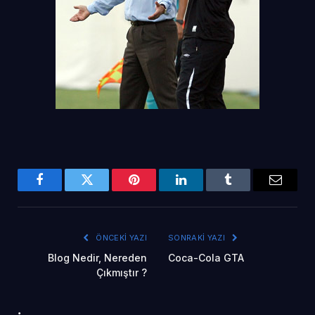
Facebook
Twitter
Pinterest
LinkedIn
Tumblr
Email
ÖNCEKI YAZI
SONRAKI YAZI
Blog Nedir, Nereden
Coca-Cola GTA
Çıkmıştır ?