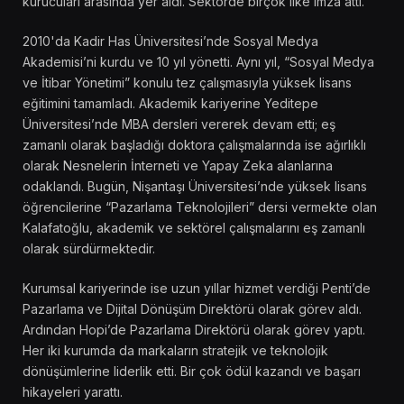
kurucuları arasında yer aldı. Sektörde birçok ilke imza attı.
2010'da Kadir Has Üniversitesi’nde Sosyal Medya
Akademisi’ni kurdu ve 10 yıl yönetti. Aynı yıl, “Sosyal Medya
ve İtibar Yönetimi” konulu tez çalışmasıyla yüksek lisans
eğitimini tamamladı. Akademik kariyerine Yeditepe
Üniversitesi’nde MBA dersleri vererek devam etti; eş
zamanlı olarak başladığı doktora çalışmalarında ise ağırlıklı
olarak Nesnelerin İnterneti ve Yapay Zeka alanlarına
odaklandı. Bugün, Nişantaşı Üniversitesi’nde yüksek lisans
öğrencilerine “Pazarlama Teknolojileri” dersi vermekte olan
Kalafatoğlu, akademik ve sektörel çalışmalarını eş zamanlı
olarak sürdürmektedir.
Kurumsal kariyerinde ise uzun yıllar hizmet verdiği Penti’de
Pazarlama ve Dijital Dönüşüm Direktörü olarak görev aldı.
Ardından Hopi’de Pazarlama Direktörü olarak görev yaptı.
Her iki kurumda da markaların stratejik ve teknolojik
dönüşümlerine liderlik etti. Bir çok ödül kazandı ve başarı
hikayeleri yarattı.