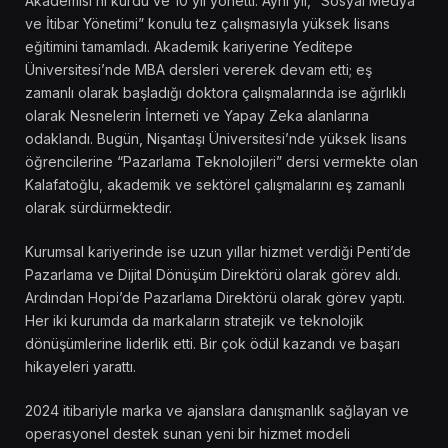
Akademisi’ni kurdu ve 10 yıl yönetti. Aynı yıl, “Sosyal Medya
ve İtibar Yönetimi” konulu tez çalışmasıyla yüksek lisans
eğitimini tamamladı. Akademik kariyerine Yeditepe
Üniversitesi’nde MBA dersleri vererek devam etti; eş
zamanlı olarak başladığı doktora çalışmalarında ise ağırlıklı
olarak Nesnelerin İnterneti ve Yapay Zeka alanlarına
odaklandı. Bugün, Nişantaşı Üniversitesi’nde yüksek lisans
öğrencilerine “Pazarlama Teknolojileri” dersi vermekte olan
Kalafatoğlu, akademik ve sektörel çalışmalarını eş zamanlı
olarak sürdürmektedir.
Kurumsal kariyerinde ise uzun yıllar hizmet verdiği Penti’de
Pazarlama ve Dijital Dönüşüm Direktörü olarak görev aldı.
Ardından Hopi’de Pazarlama Direktörü olarak görev yaptı.
Her iki kurumda da markaların stratejik ve teknolojik
dönüşümlerine liderlik etti. Bir çok ödül kazandı ve başarı
hikayeleri yarattı.
2024 itibariyle marka ve ajanslara danışmanlık sağlayan ve
operasyonel destek sunan yeni bir hizmet modeli