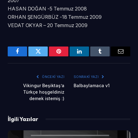
2007
HASAN DOĞAN -5 Temmuz 2008
ORHAN ŞENGÜRBÜZ -18 Temmuz 2009
VEDAT OKYAR – 20 Temmuz 2009
Facebook
Twitter
Pinterest
LinkedIn
Tumblr
Email
ÖNCEKI YAZI
SONRAKI YAZI
Vikingur Beşiktaş’a
Balbaylamaca v1
Türkçe hoşgeldiniz
demek istemiş :)
İlgili Yazılar