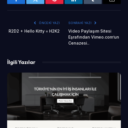
Facebook
Twitter
Pinterest
LinkedIn
Tumblr
Email
ÖNCEKI YAZI
SONRAKI YAZI
R2D2 + Hello Kitty = H2K2
Video Paylaşım Sitesi
Eşrafından Vimeo.com’un
Cenazesi..
İlgili Yazılar