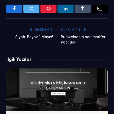
Facebook
Twitter
Pinterest
LinkedIn
Tumblr
Email
ÖNCEKI YAZI
SONRAKI YAZI
Siyah-Beyaz 1 Mayıs!
Budweiser’in son marifeti:
Pool Ball
İlgili Yazılar