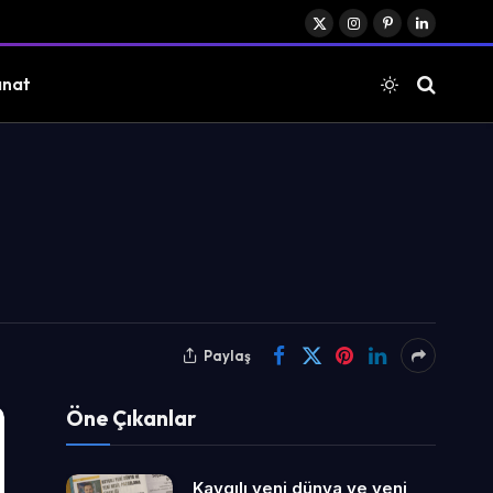
X
Instagram
Pinterest
LinkedIn
(Twitter)
anat
Paylaş
Öne Çıkanlar
Kaygılı yeni dünya ve yeni