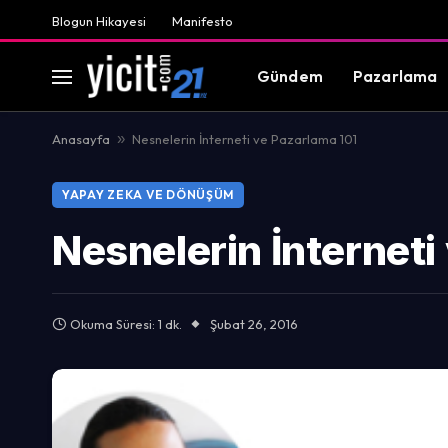
Blogun Hikayesi
Manifesto
Gündem
Pazarlama
Anasayfa
»
Nesnelerin İnterneti ve Pazarlama 101
YAPAY ZEKA VE DÖNÜŞÜM
Nesnelerin İnterneti
Okuma Süresi: 1 dk.
Şubat 26, 2016