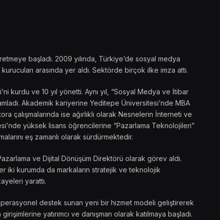
ik üretmeye başladı. 2009 yılında, Türkiye’de sosyal medya
kurucuları arasında yer aldı. Sektörde birçok ilke imza attı.
 kurdu ve 10 yıl yönetti. Aynı yıl, “Sosyal Medya ve İtibar
amamladı. Akademik kariyerine Yeditepe Üniversitesi’nde MBA
ra çalışmalarında ise ağırlıklı olarak Nesnelerin İnterneti ve
si’nde yüksek lisans öğrencilerine “Pazarlama Teknolojileri”
malarını eş zamanlı olarak sürdürmektedir.
Pazarlama ve Dijital Dönüşüm Direktörü olarak görev aldı.
 iki kurumda da markaların stratejik ve teknolojik
ayeleri yarattı.
operasyonel destek sunan yeni bir hizmet modeli geliştirerek
 girişimlerine yatırımcı ve danışman olarak katılmaya başladı.