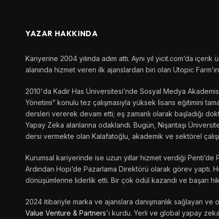
YAZAR HAKKINDA
Kariyerine 2004 yılında adım attı. Aynı yıl yicit.com’da içer
alanında hizmet veren ilk ajanslardan biri olan Utopic Farm’ın 
2010'da Kadir Has Üniversitesi’nde Sosyal Medya Akademisi’ni
Yönetimi” konulu tez çalışmasıyla yüksek lisans eğitimini t
dersleri vererek devam etti; eş zamanlı olarak başladığı dokto
Yapay Zeka alanlarına odaklandı. Bugün, Nişantaşı Üniversite
dersi vermekte olan Kalafatoğlu, akademik ve sektörel çalış
Kurumsal kariyerinde ise uzun yıllar hizmet verdiği Penti’de 
Ardından Hopi’de Pazarlama Direktörü olarak görev yaptı. Her
dönüşümlerine liderlik etti. Bir çok ödül kazandı ve başarı hik
2024 itibariyle marka ve ajanslara danışmanlık sağlayan ve 
Value Venture & Partners
'ı kurdu. Yerli ve global yapay zeka