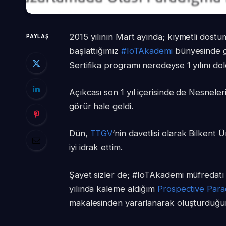
2015 yılının Mart ayında; kıymetli dost
PAYLAŞ
başlattığımız
#IoTAkademi
bünyesinde ge
Sertifika programı neredeyse 1 yılını do
Açıkcası son 1 yıl içerisinde de Nesneleri
görür hale geldi.
Dün,
TTGV
‘nin davetlisi olarak Bilkent
iyi idrak ettim.
Şayet sizler de; #IoTAkademi müfredatı
yılında kaleme aldığım
Prospective Para
makalesinden yararlanarak oluşturduğum 