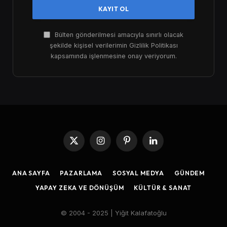
Bülten gönderilmesi amacıyla sınırlı olacak
şekilde kişisel verilerimin Gizlilik Politikası
kapsamında işlenmesine onay veriyorum.
X
Instagram
Pinterest
LinkedIn
(Twitter)
ANA SAYFA
PAZARLAMA
SOSYAL MEDYA
GÜNDEM
YAPAY ZEKA VE DÖNÜŞÜM
KÜLTÜR & SANAT
© 2004 - 2025 | Yiğit Kalafatoğlu