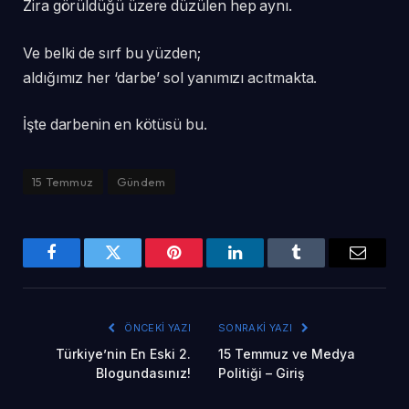
Zira görüldüğü üzere düzülen hep aynı.
Ve belki de sırf bu yüzden;
aldığımız her ‘darbe’ sol yanımızı acıtmakta.
İşte darbenin en kötüsü bu.
15 Temmuz
Gündem
Facebook
Twitter
Pinterest
LinkedIn
Tumblr
Email
ÖNCEKI YAZI
SONRAKI YAZI
Türkiye’nin En Eski 2.
15 Temmuz ve Medya
Blogundasınız!
Politiği – Giriş