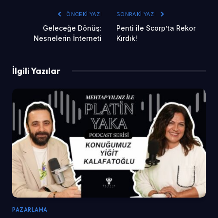
ÖNCEKI YAZI
SONRAKI YAZI
Geleceğe Dönüş:
Penti ile Scorp’ta Rekor
Nesnelerin İnterneti
Kırdık!
İlgili Yazılar
PAZARLAMA