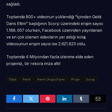
sağladı.
Toplamda 800+ videonun yüklendiği “İçimden Geldi
Dans Ettim” başlığının Scorp üzerindeki erişim sayısı
1.188. 657 olurken, Facebook üzerinden yayınlanan
ve en çok izlenen videoların yer aldığı kolaj
videosunun erişim sayısı ise 2.621.823 oldu.
Toplamda 4 Milyondan fazla izlenme elde eden
projemiz, bir rekora imza attı!
Ödül
Penti
Penti UtopicFarm
Proje
Scorp
Facebook
Twitter
Pinterest
LinkedIn
Tumblr
Email