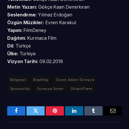
Metin Yazarı:
Gökçe Kaan Demirkıran
Seslendirme:
Yılmaz Erdoğan
Özgün Müzikler:
Evren Karakul
Yapım:
FilmDeney
Dağıtım:
Kurmaca Film
Dil:
Türkçe
Ülke:
Türkiye
Vizyon Tarihi:
09.02.2018
Belgesel
Beşiktaş
Güzel Adam Süreyya
Sponsorluk
Süreyya Soner
UtopicFarm
Facebook
Twitter
Pinterest
LinkedIn
Tumblr
Email