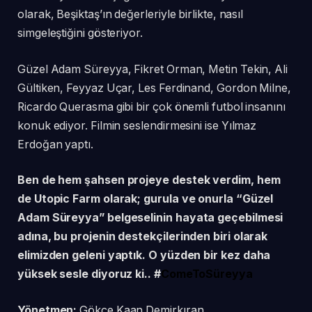
olarak, Beşiktaş’ın değerleriyle birlikte, nasıl
simgeleştiğini gösteriyor.
Güzel Adam Süreyya, Fikret Orman, Metin Tekin, Ali
Gültiken, Feyyaz Uçar, Les Ferdinand, Gordon Milne,
Ricardo Querasma gibi bir çok önemli futbol insanını
konuk ediyor. Filmin seslendirmesini ise Yılmaz
Erdoğan yaptı.
Ben de hem şahsen projeye destek verdim, hem
de Utopic Farm olarak; gurula ve onurla “Güzel
Adam Süreyya” belgeselinin hayata geçebilmesi
adına, bu projenin destekçilerinden biri olarak
elimizden geleni yaptık.
O yüzden bir kez daha
yüksek sesle diyoruz ki..
#
ComeToSüreyya
Yönetmen:
Gökçe Kaan Demirkıran