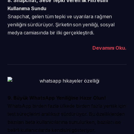
8. Snapchat, Sese Tepki Veren İlk Filtresini
Kullanıma Sundu
Snapchat, gelen tüm tepki ve uyarılara rağmen
yeniliğini sürdürüyor. Şirketin son yeniliği, sosyal
medya camiasında bir ilki gerçekleştirdi.
Devamını
Oku.
9. Büyük WhatsApp Yeniliğine Hazır Olun!
WhatsApp
birden fazla ülkede birden fazla yenilik için
test süreçlerini aralıksız sürdürüyor. Bu özelliklerden
bazıları beta kullanıcılarına sunulurken, bazıları ise
belirli kullanıcılarda kendisini gösteriyor.