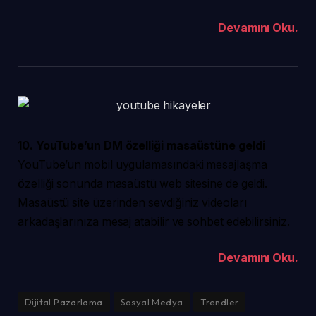
Devamını Oku.
10. YouTube’un DM özelliği masaüstüne geldi
YouTube’un mobil uygulamasındaki mesajlaşma
özelliği sonunda masaüstü web sitesine de geldi.
Masaüstü site üzerinden sevdiğiniz videoları
arkadaşlarınıza mesaj atabilir ve sohbet edebilirsiniz.
Devamını Oku.
Dijital Pazarlama
Sosyal Medya
Trendler