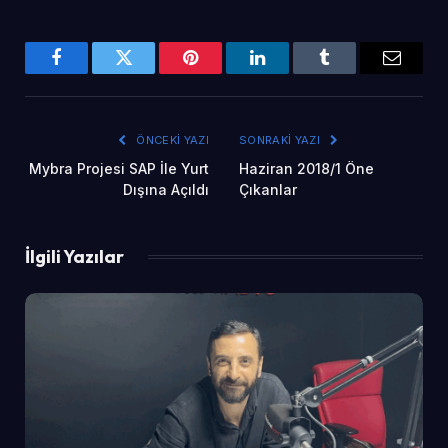
Facebook
Twitter
Pinterest
LinkedIn
Tumblr
Email
ÖNCEKI YAZI
SONRAKI YAZI
Mybra Projesi SAP İle Yurt
Haziran 2018/1 Öne
Dışına Açıldı
Çıkanlar
İlgili Yazılar