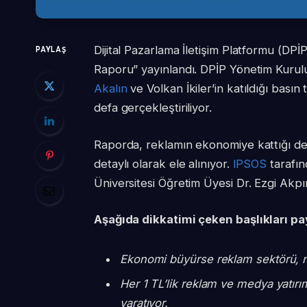
Dijital Pazarlama İletişim Platformu (DP
PAYLAŞ
Raporu” yayınlandı. DPİP Yönetim Kurul
Akalın
ve Volkan İkiler’in katıldığı basın 
defa gerçekleştiriliyor.
Raporda, reklamın ekonomiye kattığı değe
detaylı olarak ele alınıyor.
IPSOS
tarafın
Üniversitesi Öğretim Üyesi Dr. Ezgi Akpı
Aşağıda dikkatimi çeken başlıkları p
Ekonomi büyürse reklam sektörü, 
Her 1 TL’lik reklam ve medya yatırı
yaratıyor.