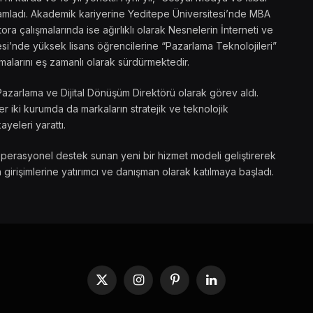
amamladı. Akademik kariyerine Yeditepe Üniversitesi’nde MBA
ra çalışmalarında ise ağırlıklı olarak Nesnelerin İnterneti ve
si’nde yüksek lisans öğrencilerine “Pazarlama Teknolojileri”
malarını eş zamanlı olarak sürdürmektedir.
Pazarlama ve Dijital Dönüşüm Direktörü olarak görev aldı.
 iki kurumda da markaların stratejik ve teknolojik
ayeleri yarattı.
operasyonel destek sunan yeni bir hizmet modeli geliştirerek
 girişimlerine yatırımcı ve danışman olarak katılmaya başladı.
X
Instagram
Pinterest
LinkedIn
(Twitter)