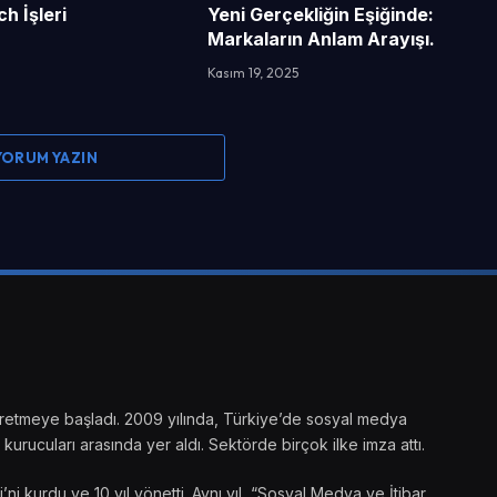
h İşleri
Yeni Gerçekliğin Eşiğinde:
Markaların Anlam Arayışı.
Kasım 19, 2025
 YORUM YAZIN
ik üretmeye başladı. 2009 yılında, Türkiye’de sosyal medya
kurucuları arasında yer aldı. Sektörde birçok ilke imza attı.
 kurdu ve 10 yıl yönetti. Aynı yıl, “Sosyal Medya ve İtibar