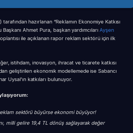
İP) tarafından hazırlanan “Reklamın Ekonomiye Katkısı
u Başkanı Ahmet Pura, başkan yardımcıları
Ayşen
toplantısı ile açıklanan rapor reklam sektörü için ilk
r, istihdam, inovasyon, ihracat ve ticarete katkısı
dan geliştirilen ekonomik modellemede ise Sabancı
nar Uysal’ın katkıları bulunuyor.
aylaşıyorum:
reklam sektörü büyürse ekonomi büyüyor!
mı, milli gelire 19,4 TL dönüş sağlayarak değer