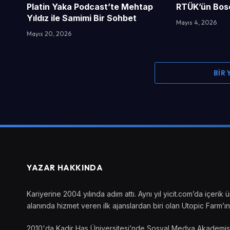
Platin Yaka Podcast’te Mehtap
RTÜK’ün Bosc
Yıldız ile Samimi Bir Sohbet
Mayıs 4, 2026
Mayıs 20, 2026
BIR
YAZAR HAKKINDA
Kariyerine 2004 yılında adım attı. Aynı yıl yicit.com’da içer
alanında hizmet veren ilk ajanslardan biri olan Utopic Farm’ın 
2010'da Kadir Has Üniversitesi’nde Sosyal Medya Akademisi’ni