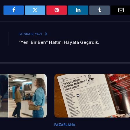
Facebook
Twitter
Pinterest
LinkedIn
Tumblr
Ema
SONRAKI YAZI
“Yeni Bir Ben” Hattını Hayata Geçirdik.
PAZARLAMA