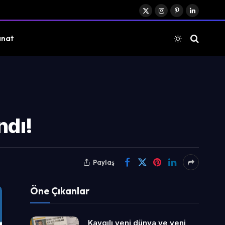
X
Instagram
Pinterest
LinkedIn
(Twitter)
anat
ndı!
Paylaş
Öne Çıkanlar
Kaygılı yeni dünya ve yeni