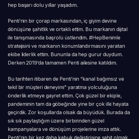
hep başarı dolu yıllar yaşadım.
Penti’nin bir çorap markasından, iç giyim devine
dönüşüne şahitlik ve ortaklı ettim. Bu markanın dijital
ile tanışmasında başrolü üstlendim. #HepBenimle
stratejisini ve markanın konumlandırmasını yaratan
ekibe liderlik ettim. Bununla da hep gurur duydum.
Derken 2019’da tamamen Penti ailesine katıldım.
Bu tarihten itibaren de Penti’nin “kanal bağımsız ve
tekil bir müşteri deneyimi” yaratma yolculuğuna
önderlik etmeye gayret ettim. Çok güzel bir ekiple,
pandeminin tam da göbeğinde yine bir çok ilki hayata
geçirdik. Zor koşullarda olsak da büyüdük. Burada da
sık sık paylaştığım üzere birbirinden güzel
kampanyalara ve dönüşüm projelerine imza attık.
Penti’nin bir kez daha kabuk değiştirişine şahit olmak,