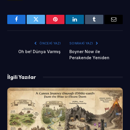
Facebook
Twitter
Pinterest
LinkedIn
Tumblr
Email
ÖNCEKI YAZI
SONRAKI YAZI
Oh be! Dünya Varmış
Boyner Now ile
Perakende Yeniden
İlgili Yazılar