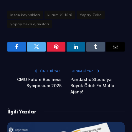
insan kaynakları
kurum kültürü
Yapay Zeka
yapay zeka ajansları
Facebook
Twitter
Pinterest
LinkedIn
Tumblr
Email
ÖNCEKI YAZI
SONRAKI YAZI
CMO Future Business
Pandastic Studio’ya
Symposium 2025
Büyük Ödül: En Mutlu
Ajans!
İlgili Yazılar