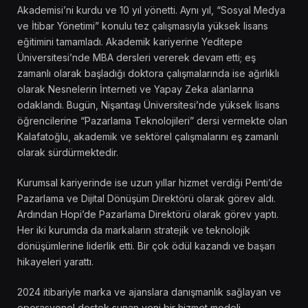
Akademisi’ni kurdu ve 10 yıl yönetti. Aynı yıl, “Sosyal Medya
ve İtibar Yönetimi” konulu tez çalışmasıyla yüksek lisans
eğitimini tamamladı. Akademik kariyerine Yeditepe
Üniversitesi’nde MBA dersleri vererek devam etti; eş
zamanlı olarak başladığı doktora çalışmalarında ise ağırlıklı
olarak Nesnelerin İnterneti ve Yapay Zeka alanlarına
odaklandı. Bugün, Nişantaşı Üniversitesi’nde yüksek lisans
öğrencilerine “Pazarlama Teknolojileri” dersi vermekte olan
Kalafatoğlu, akademik ve sektörel çalışmalarını eş zamanlı
olarak sürdürmektedir.
Kurumsal kariyerinde ise uzun yıllar hizmet verdiği Penti’de
Pazarlama ve Dijital Dönüşüm Direktörü olarak görev aldı.
Ardından Hopi’de Pazarlama Direktörü olarak görev yaptı.
Her iki kurumda da markaların stratejik ve teknolojik
dönüşümlerine liderlik etti. Bir çok ödül kazandı ve başarı
hikayeleri yarattı.
2024 itibariyle marka ve ajanslara danışmanlık sağlayan ve
operasyonel destek sunan yeni bir hizmet modeli