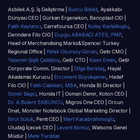
Asbilek A.Ş. İş Geliştirme |
Burcu Bilekli
, Ayakkabı
Dünyası CEO | Gürkan Ergenekon, Benoplast CIO |
Fatih Kaytancı
, Carrefoursa CEO |
Kutay Kartallioglu
,
Derindere Filo CIO |
Duygu ARABACI ATES, PMP
,
Head of Merchandising Marks&Spencer Turkey
Regional Office |
Petek Okursoy Goran
, Getir CMO |
Yasemin Şişik Çelikboy
, Getir CTO |
Kaan Emec
, Getir
Corporate Comm. Director |
Dilge Berktaş
, Hayal
Akademisi Kurucu |
Ercüment Büyükşener
, Hedef
Filo CIO |
Fatih Caliskan, MBA
, Honda BI Director |
Soner Bagci
, Honda IT | Osman Demir, Koton CEO |
Dr. A.Bülent SABUNCU
, Migros One CEO | Orcun
Onat, Monster Notebook Global Marketing Director |
Birol Sülük
, Penti CEO |
Mert Karaibrahimoglu
,
Uludağ İçecek CEO |
Levent Kömür
, Watsons Genel
Müdür |
Mete Yurddas