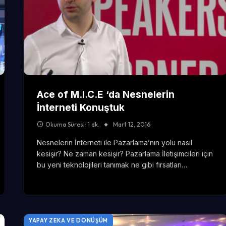
Ace of M.I.C.E ‘da Nesnelerin
İnterneti Konuştuk
Okuma Süresi: 1 dk.
Mart 12, 2016
Nesnelerin İnterneti ile Pazarlama’nın yolu nasıl
kesişir? Ne zaman kesişir? Pazarlama İletişimcileri için
bu yeni teknolojileri tanımak ne gibi fırsatları…
YAPAY ZEKA VE DÖNÜŞÜM