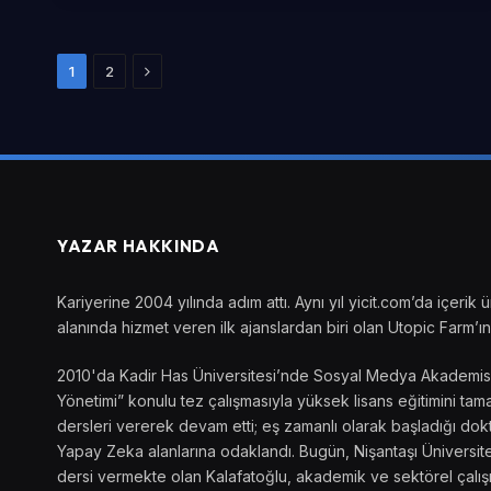
Sonraki
1
2
YAZAR HAKKINDA
Kariyerine 2004 yılında adım attı. Aynı yıl yicit.com’da içer
alanında hizmet veren ilk ajanslardan biri olan Utopic Farm’ın 
2010'da Kadir Has Üniversitesi’nde Sosyal Medya Akademisi’ni
Yönetimi” konulu tez çalışmasıyla yüksek lisans eğitimini t
dersleri vererek devam etti; eş zamanlı olarak başladığı dokto
Yapay Zeka alanlarına odaklandı. Bugün, Nişantaşı Üniversite
dersi vermekte olan Kalafatoğlu, akademik ve sektörel çalış