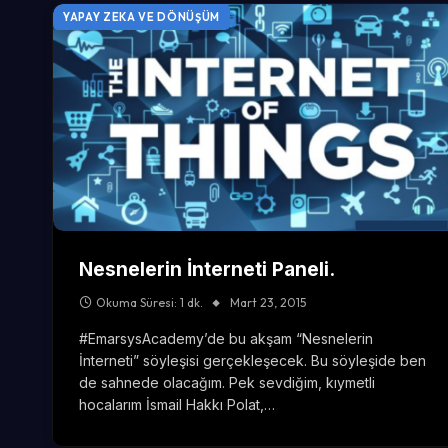
YAPAY ZEKA VE DÖNÜŞÜM
Nesnelerin İnterneti Paneli.
Okuma Süresi: 1 dk.
Mart 23, 2015
#‎EmarsysAcademy‬’de bu akşam “Nesnelerin
İnterneti” söyleşisi gerçekleşecek. Bu söyleşide ben
de sahnede olacağım. Pek sevdiğim, kıymetli
hocalarım İsmail Hakkı Polat,…