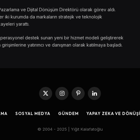
Pazarlama ve Dijital Dönüşüm Direktörü olarak görev aldı.
 iki kurumda da markaların stratejik ve teknolojik
ayeleri yarattı.
operasyonel destek sunan yeni bir hizmet modeli geliştirerek
 girişimlerine yatırımcı ve danışman olarak katılmaya başladı.
X
Instagram
Pinterest
LinkedIn
(Twitter)
AMA
SOSYAL MEDYA
GÜNDEM
YAPAY ZEKA VE DÖNÜ
© 2004 - 2025 | Yiğit Kalafatoğlu