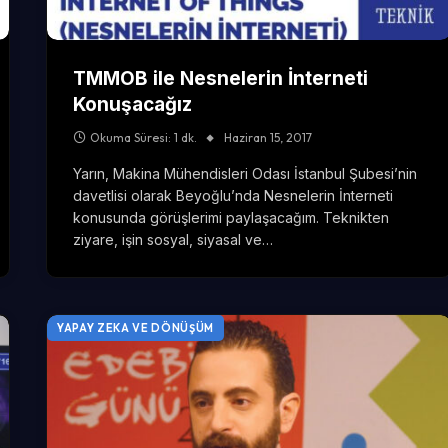
TMMOB ile Nesnelerin İnterneti
Konuşacağız
Okuma Süresi: 1 dk.
Haziran 15, 2017
Yarın, Makina Mühendisleri Odası İstanbul Şubesi’nin
davetlisi olarak Beyoğlu’nda Nesnelerin İnterneti
konusunda görüşlerimi paylaşacağım. Teknikten
ziyare, işin sosyal, siyasal ve…
YAPAY ZEKA VE DÖNÜŞÜM