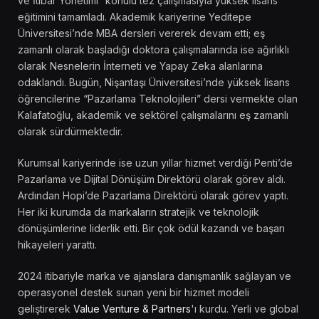
ve İtibar Yönetimi” konulu tez çalışmasıyla yüksek lisans
eğitimini tamamladı. Akademik kariyerine Yeditepe
Üniversitesi’nde MBA dersleri vererek devam etti; eş
zamanlı olarak başladığı doktora çalışmalarında ise ağırlıklı
olarak Nesnelerin İnterneti ve Yapay Zeka alanlarına
odaklandı. Bugün, Nişantaşı Üniversitesi’nde yüksek lisans
öğrencilerine “Pazarlama Teknolojileri” dersi vermekte olan
Kalafatoğlu, akademik ve sektörel çalışmalarını eş zamanlı
olarak sürdürmektedir.
Kurumsal kariyerinde ise uzun yıllar hizmet verdiği Penti’de
Pazarlama ve Dijital Dönüşüm Direktörü olarak görev aldı.
Ardından Hopi’de Pazarlama Direktörü olarak görev yaptı.
Her iki kurumda da markaların stratejik ve teknolojik
dönüşümlerine liderlik etti. Bir çok ödül kazandı ve başarı
hikayeleri yarattı.
2024 itibariyle marka ve ajanslara danışmanlık sağlayan ve
operasyonel destek sunan yeni bir hizmet modeli
geliştirerek
Value Venture & Partners
'ı kurdu. Yerli ve global