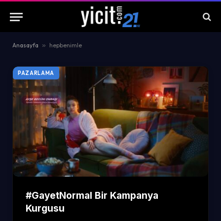
Anasayfa
»
hepbenimle
PAZARLAMA
#GayetNormal Bir Kampanya
Kurgusu