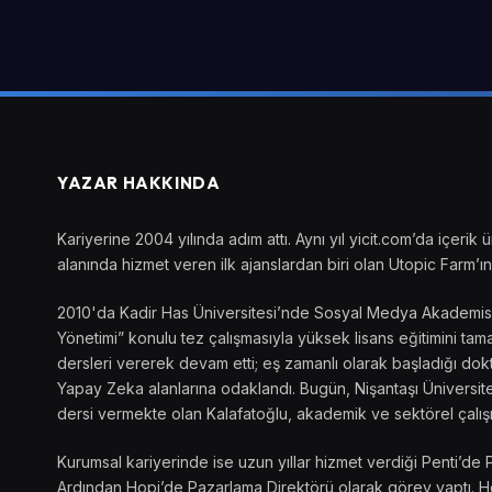
YAZAR HAKKINDA
Kariyerine 2004 yılında adım attı. Aynı yıl yicit.com’da içer
alanında hizmet veren ilk ajanslardan biri olan Utopic Farm’ın 
2010'da Kadir Has Üniversitesi’nde Sosyal Medya Akademisi’ni
Yönetimi” konulu tez çalışmasıyla yüksek lisans eğitimini t
dersleri vererek devam etti; eş zamanlı olarak başladığı dokto
Yapay Zeka alanlarına odaklandı. Bugün, Nişantaşı Üniversite
dersi vermekte olan Kalafatoğlu, akademik ve sektörel çalış
Kurumsal kariyerinde ise uzun yıllar hizmet verdiği Penti’de 
Ardından Hopi’de Pazarlama Direktörü olarak görev yaptı. Her