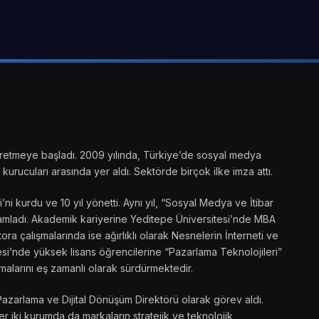
ik üretmeye başladı. 2009 yılında, Türkiye’de sosyal medya
kurucuları arasında yer aldı. Sektörde birçok ilke imza attı.
 kurdu ve 10 yıl yönetti. Aynı yıl, “Sosyal Medya ve İtibar
amamladı. Akademik kariyerine Yeditepe Üniversitesi’nde MBA
ra çalışmalarında ise ağırlıklı olarak Nesnelerin İnterneti ve
si’nde yüksek lisans öğrencilerine “Pazarlama Teknolojileri”
malarını eş zamanlı olarak sürdürmektedir.
Pazarlama ve Dijital Dönüşüm Direktörü olarak görev aldı.
 iki kurumda da markaların stratejik ve teknolojik