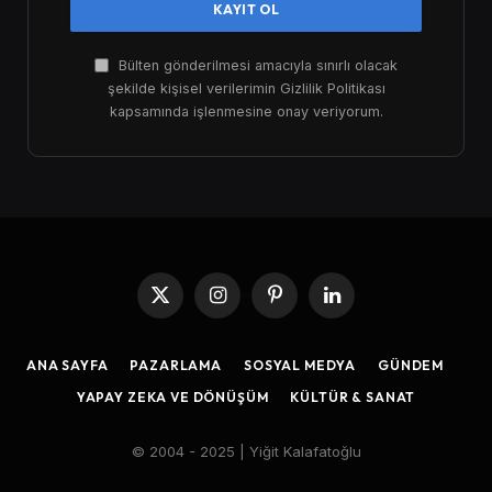
Bülten gönderilmesi amacıyla sınırlı olacak
şekilde kişisel verilerimin Gizlilik Politikası
kapsamında işlenmesine onay veriyorum.
X
Instagram
Pinterest
LinkedIn
(Twitter)
ANA SAYFA
PAZARLAMA
SOSYAL MEDYA
GÜNDEM
YAPAY ZEKA VE DÖNÜŞÜM
KÜLTÜR & SANAT
© 2004 - 2025 | Yiğit Kalafatoğlu