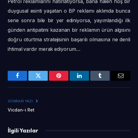
Petrol reklamlarını hatırlatıyorsa, bana halen hoş bir
duygusal esinti yaşatan o BP reklamı aklımda bunca
sene sonra bile bir yer ediniyorsa, yayımlandığı ilk
günden antipatimi kazanan bir reklamın ürün algısını
doğru oturtma stratejisinin başarılı olmasına ne denli
ihtimal vardır merak ediyorum…
Facebook
Twitter
Pinterest
LinkedIn
Tumblr
Email
SONRAKI YAZI
Vicdan-i Ret
İlgili Yazılar