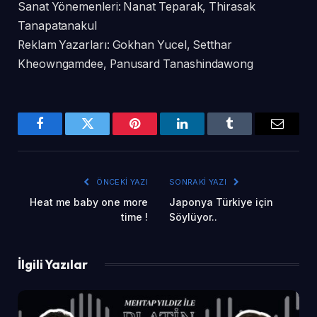
Sanat Yönemenleri: Nanat Teparak, Thirasak
Tanapatanakul
Reklam Yazarları: Gokhan Yucel, Setthar
Kheowngamdee, Panusard Tanashindawong
Facebook
Twitter
Pinterest
LinkedIn
Tumblr
Email
ÖNCEKI YAZI
SONRAKI YAZI
Heat me baby one more
Japonya Türkiye için
time !
Söylüyor..
İlgili Yazılar