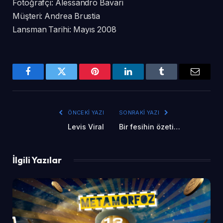
Fotoğrafçı: Alessandro Bavari
Müşteri: Andrea Brustia
Lansman Tarihi: Mayıs 2008
Facebook
Twitter
Pinterest
LinkedIn
Tumblr
Email
ÖNCEKI YAZI
SONRAKI YAZI
Levis Viral
Bir fesihin özeti…
İlgili Yazılar