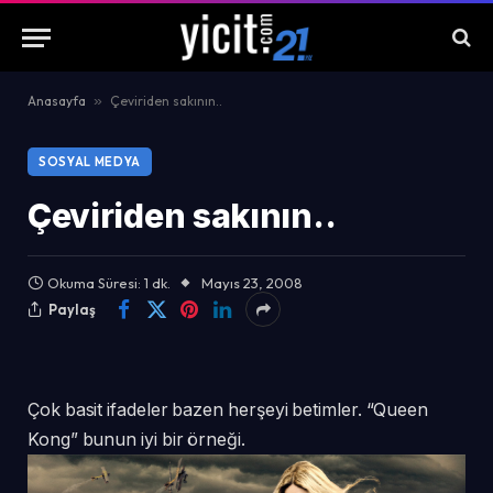
Anasayfa
»
Çeviriden sakının..
SOSYAL MEDYA
Çeviriden sakının..
Okuma Süresi: 1 dk.
Mayıs 23, 2008
Paylaş
Çok basit ifadeler bazen herşeyi betimler. “Queen
Kong” bunun iyi bir örneği.