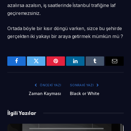
azalırsa azalsın, iş saatlerinde İstanbul trafiğine laf
geçiremezsiniz.
Ortada böyle bir kısır döngü varken, sizce bu şehirde
gerçekten iki yakayı bir araya getirmek mümkün mü ?
Facebook
Twitter
Pinterest
LinkedIn
Tumblr
Email
ÖNCEKI YAZI
SONRAKI YAZI
Zaman Kayması
Black or White
İlgili Yazılar