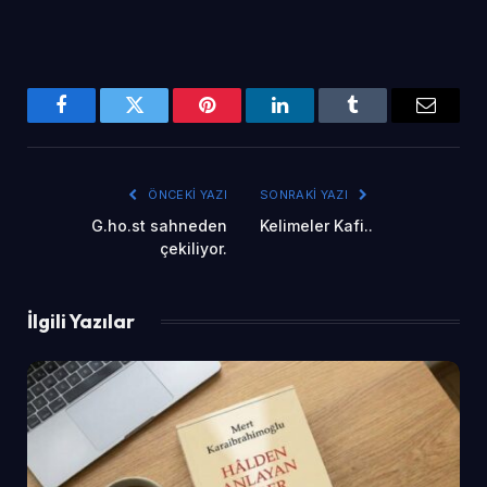
Facebook
Twitter
Pinterest
LinkedIn
Tumblr
Email
ÖNCEKI YAZI
SONRAKI YAZI
G.ho.st sahneden
Kelimeler Kafi..
çekiliyor.
İlgili Yazılar