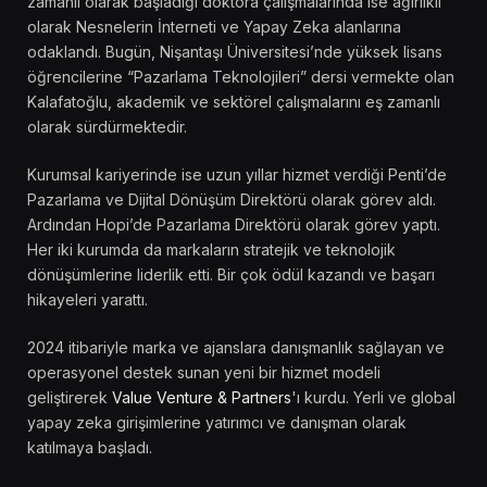
zamanlı olarak başladığı doktora çalışmalarında ise ağırlıklı
olarak Nesnelerin İnterneti ve Yapay Zeka alanlarına
odaklandı. Bugün, Nişantaşı Üniversitesi’nde yüksek lisans
öğrencilerine “Pazarlama Teknolojileri” dersi vermekte olan
Kalafatoğlu, akademik ve sektörel çalışmalarını eş zamanlı
olarak sürdürmektedir.
Kurumsal kariyerinde ise uzun yıllar hizmet verdiği Penti’de
Pazarlama ve Dijital Dönüşüm Direktörü olarak görev aldı.
Ardından Hopi’de Pazarlama Direktörü olarak görev yaptı.
Her iki kurumda da markaların stratejik ve teknolojik
dönüşümlerine liderlik etti. Bir çok ödül kazandı ve başarı
hikayeleri yarattı.
2024 itibariyle marka ve ajanslara danışmanlık sağlayan ve
operasyonel destek sunan yeni bir hizmet modeli
geliştirerek
Value Venture & Partners
'ı kurdu. Yerli ve global
yapay zeka girişimlerine yatırımcı ve danışman olarak
katılmaya başladı.