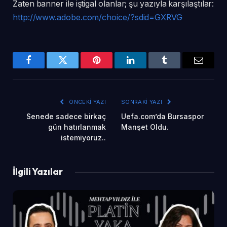
Zaten banner ile iştigal olanlar; şu yazıyla karşılaştılar:
http://www.adobe.com/choice/?sdid=GXRVG
Facebook
Twitter
Pinterest
LinkedIn
Tumblr
Email
ÖNCEKI YAZI
SONRAKI YAZI
Senede sadece birkaç
Uefa.com’da Bursaspor
gün hatırlanmak
Manşet Oldu.
istemiyoruz..
İlgili Yazılar