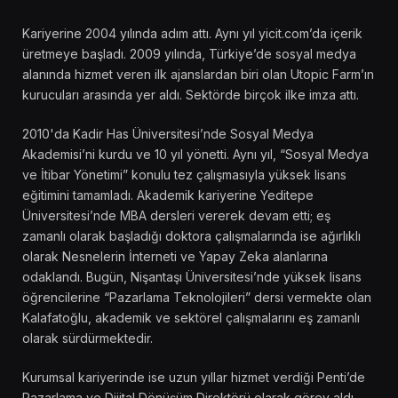
Kariyerine 2004 yılında adım attı. Aynı yıl yicit.com’da içerik
üretmeye başladı. 2009 yılında, Türkiye’de sosyal medya
alanında hizmet veren ilk ajanslardan biri olan Utopic Farm’ın
kurucuları arasında yer aldı. Sektörde birçok ilke imza attı.
2010'da Kadir Has Üniversitesi’nde Sosyal Medya
Akademisi’ni kurdu ve 10 yıl yönetti. Aynı yıl, “Sosyal Medya
ve İtibar Yönetimi” konulu tez çalışmasıyla yüksek lisans
eğitimini tamamladı. Akademik kariyerine Yeditepe
Üniversitesi’nde MBA dersleri vererek devam etti; eş
zamanlı olarak başladığı doktora çalışmalarında ise ağırlıklı
olarak Nesnelerin İnterneti ve Yapay Zeka alanlarına
odaklandı. Bugün, Nişantaşı Üniversitesi’nde yüksek lisans
öğrencilerine “Pazarlama Teknolojileri” dersi vermekte olan
Kalafatoğlu, akademik ve sektörel çalışmalarını eş zamanlı
olarak sürdürmektedir.
Kurumsal kariyerinde ise uzun yıllar hizmet verdiği Penti’de
Pazarlama ve Dijital Dönüşüm Direktörü olarak görev aldı.