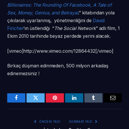
Billionaires: The Founding Of Facebook, A Tale of
Sex, Money, Genius, and Betrayal
.” kitabından yola
çıkılarak uyarlanmış, yönetmenliğini de
David
Fincher
‘ın üstlendiği “
The Social Network
” adlı film, 1
Ekim 2010 tarihinde beyaz perdede yerini alacak.
[vimeo]http://www.vimeo.com/12864432[/vimeo]
Birkaç düşman edinmeden, 500 milyon arkadaş
edinemezsiniz !
Facebook
Twitter
Pinterest
LinkedIn
Tumblr
Email
ÖNCEKI YAZI
SONRAKI YAZI