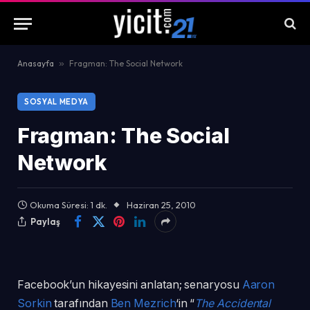
Anasayfa
»
Fragman: The Social Network
SOSYAL MEDYA
Fragman: The Social
Network
Okuma Süresi: 1 dk.
Haziran 25, 2010
Paylaş
Facebook’un hikayesini anlatan; senaryosu
Aaron
Sorkin
tarafından
Ben Mezrich
‘in “
The Accidental