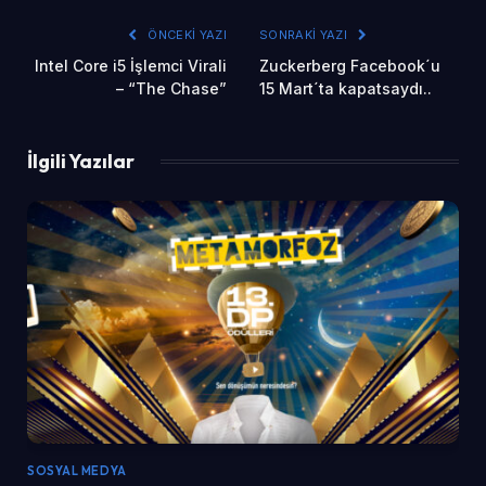
ÖNCEKI YAZI
SONRAKI YAZI
Intel Core i5 İşlemci Virali
Zuckerberg Facebook´u
– “The Chase”
15 Mart´ta kapatsaydı..
İlgili Yazılar
SOSYAL MEDYA