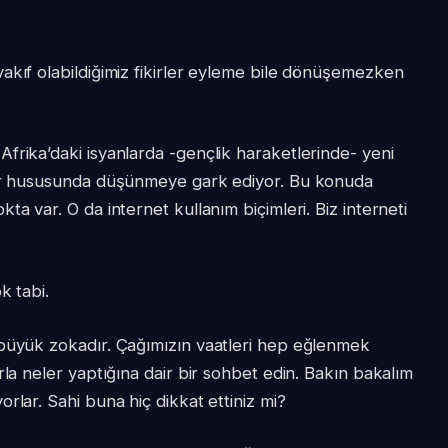
akıf olabildiğimiz fikirler eyleme bile dönüşemezken
frika’daki isyanlarda -gençlik haraketlerinde- yeni
ler hususunda düşünmeye gark ediyor. Bu konuda
a var. O da internet kullanım biçimleri. Biz interneti
k tabi.
 büyük zokadır. Çağımızın vaatleri hep eğlenmek
rla neler yaptığına dair bir sohbet edin. Bakın bakalım
rlar. Sahi buna hiç dikkat ettiniz mi?