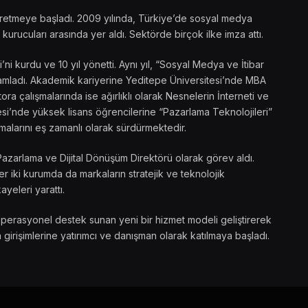
ik üretmeye başladı. 2009 yılında, Türkiye’de sosyal medya
kurucuları arasında yer aldı. Sektörde birçok ilke imza attı.
 kurdu ve 10 yıl yönetti. Aynı yıl, “Sosyal Medya ve İtibar
amamladı. Akademik kariyerine Yeditepe Üniversitesi’nde MBA
ra çalışmalarında ise ağırlıklı olarak Nesnelerin İnterneti ve
si’nde yüksek lisans öğrencilerine “Pazarlama Teknolojileri”
malarını eş zamanlı olarak sürdürmektedir.
Pazarlama ve Dijital Dönüşüm Direktörü olarak görev aldı.
 iki kurumda da markaların stratejik ve teknolojik
ayeleri yarattı.
operasyonel destek sunan yeni bir hizmet modeli geliştirerek
 girişimlerine yatırımcı ve danışman olarak katılmaya başladı.