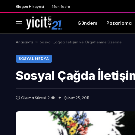
Blogun Hikayesi
Manifesto
Gündem
Pazarlama
Anasayfa
»
Sosyal Çağda İletişim ve Örgütlenme Üzerine
SOSYAL MEDYA
Sosyal Çağda İletiş
Okuma Süresi: 2 dk.
Şubat 23, 2011