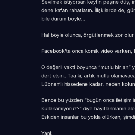
Sevilmek istiyorsan keyfin peşine düş, in
dene kafan rahatlasın. İlişkilerde de, g
bile durum böyle…
Hal böyle olunca, örgütlenmek zor olur 
Facebook’ta onca komik video varken, k
O değerli vakti boyunca “mutlu bir an
dert etsin.. Taa ki, artık mutlu olamayaca
Lübnan’lı hissedene kadar, neden kolun
Bence bu yüzden “bugün onca iletişim 
kullanamıyoruz?” diye hayıflanmanın alemi y
Eskiden insanlar bu yolda ölürken, şimdi 
Yani;