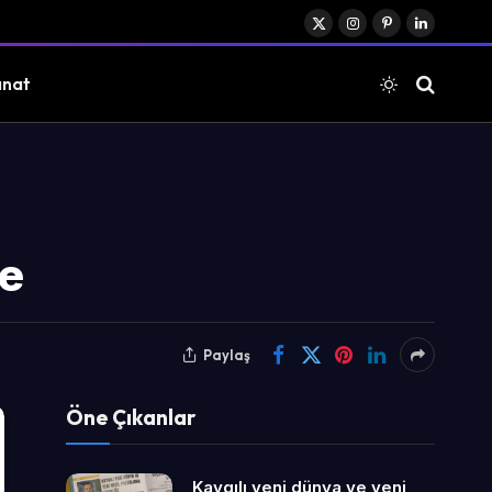
X
Instagram
Pinterest
LinkedIn
(Twitter)
anat
ne
Paylaş
Öne Çıkanlar
Kaygılı yeni dünya ve yeni