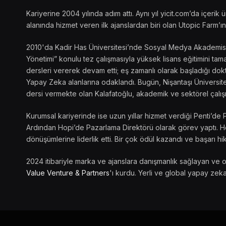
Kariyerine 2004 yılında adım attı. Aynı yıl yicit.com’da içer
alanında hizmet veren ilk ajanslardan biri olan Utopic Farm’ın 
2010'da Kadir Has Üniversitesi’nde Sosyal Medya Akademisi’ni
Yönetimi” konulu tez çalışmasıyla yüksek lisans eğitimini t
dersleri vererek devam etti; eş zamanlı olarak başladığı dokto
Yapay Zeka alanlarına odaklandı. Bugün, Nişantaşı Üniversite
dersi vermekte olan Kalafatoğlu, akademik ve sektörel çalış
Kurumsal kariyerinde ise uzun yıllar hizmet verdiği Penti’de 
Ardından Hopi’de Pazarlama Direktörü olarak görev yaptı. Her
dönüşümlerine liderlik etti. Bir çok ödül kazandı ve başarı hik
2024 itibariyle marka ve ajanslara danışmanlık sağlayan ve 
Value Venture & Partners
'ı kurdu. Yerli ve global yapay zeka