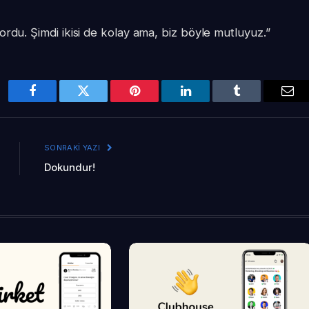
rdu. Şimdi ikisi de kolay ama, biz böyle mutluyuz.”
Facebook
Twitter
Pinterest
LinkedIn
Tumblr
Ema
SONRAKI YAZI
Dokundur!