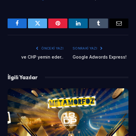
Facebook
Twitter
Pinterest
LinkedIn
Tumblr
Email
ÖNCEKI YAZI
SONRAKI YAZI
ve CHP yemin eder..
Google Adwords Express!
İlgili Yazılar