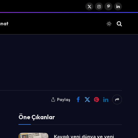
X
Instagram
Pinterest
LinkedIn
(Twitter)
anat
Paylaş
Öne Çıkanlar
Kaygılı yeni dünya ve yeni