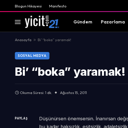
Blogun Hikayesi
Manifesto
Gündem
Pazarlama
Anasayfa
»
Bi’ “boka” yaramak!
SOSYAL MEDYA
Bi’ “boka” yaramak!
Okuma Süresi: 1 dk.
Ağustos 15, 2011
Düşünürsen önemsersin. İnanırsan değişt
PAYLAŞ
bu kadar haksızlık, eşitsizlik, adaletsizl