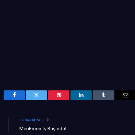
Facebook
Twitter
Pinterest
LinkedIn
Tumblr
Ema
SONRAKI YAZI
MenEmen İş Başında!