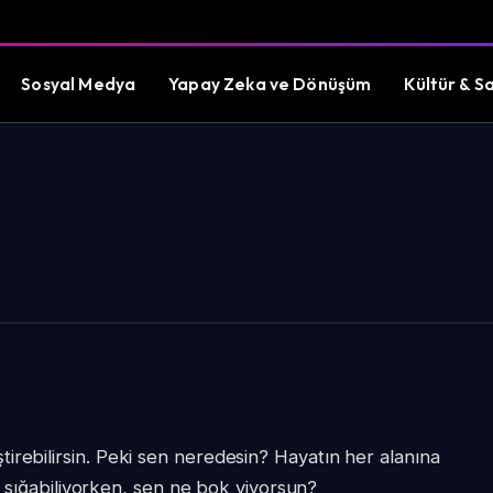
Sosyal Medya
Yapay Zeka ve Dönüşüm
Kültür & S
irebilirsin. Peki sen neredesin? Hayatın her alanına
ik sığabiliyorken, sen ne bok yiyorsun?