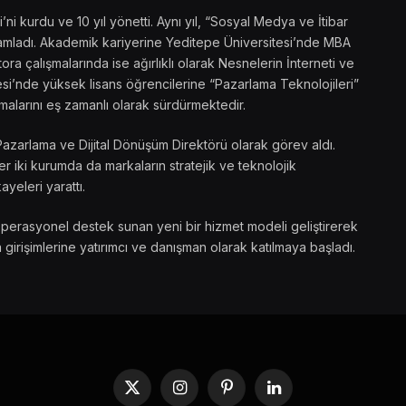
 kurdu ve 10 yıl yönetti. Aynı yıl, “Sosyal Medya ve İtibar
amamladı. Akademik kariyerine Yeditepe Üniversitesi’nde MBA
ra çalışmalarında ise ağırlıklı olarak Nesnelerin İnterneti ve
si’nde yüksek lisans öğrencilerine “Pazarlama Teknolojileri”
malarını eş zamanlı olarak sürdürmektedir.
Pazarlama ve Dijital Dönüşüm Direktörü olarak görev aldı.
 iki kurumda da markaların stratejik ve teknolojik
ayeleri yarattı.
operasyonel destek sunan yeni bir hizmet modeli geliştirerek
 girişimlerine yatırımcı ve danışman olarak katılmaya başladı.
X
Instagram
Pinterest
LinkedIn