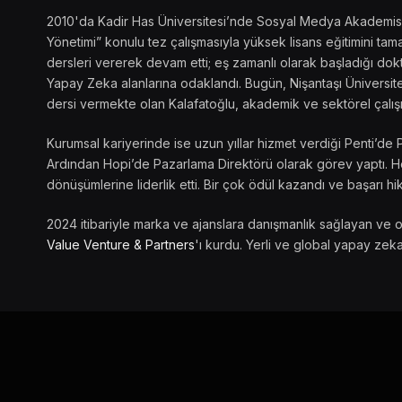
2010'da Kadir Has Üniversitesi’nde Sosyal Medya Akademisi’ni
Yönetimi” konulu tez çalışmasıyla yüksek lisans eğitimini t
dersleri vererek devam etti; eş zamanlı olarak başladığı dokto
Yapay Zeka alanlarına odaklandı. Bugün, Nişantaşı Üniversite
dersi vermekte olan Kalafatoğlu, akademik ve sektörel çalış
Kurumsal kariyerinde ise uzun yıllar hizmet verdiği Penti’de 
Ardından Hopi’de Pazarlama Direktörü olarak görev yaptı. Her
dönüşümlerine liderlik etti. Bir çok ödül kazandı ve başarı hik
2024 itibariyle marka ve ajanslara danışmanlık sağlayan ve 
Value Venture & Partners
'ı kurdu. Yerli ve global yapay zeka