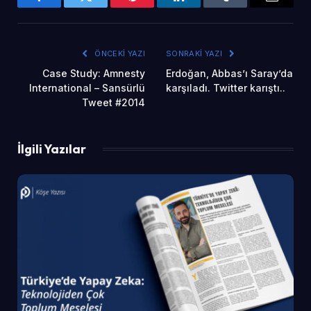
Facebook
Twitter
Pinterest
LinkedIn
Tumblr
Email
ÖNCEKI YAZI
SONRAKI YAZI
Case Study: Amnesty
Erdoğan, Abbas’ı Saray’da
International – Sansürlü
karşıladı. Twitter karıştı..
Tweet #2014
İlgili Yazılar