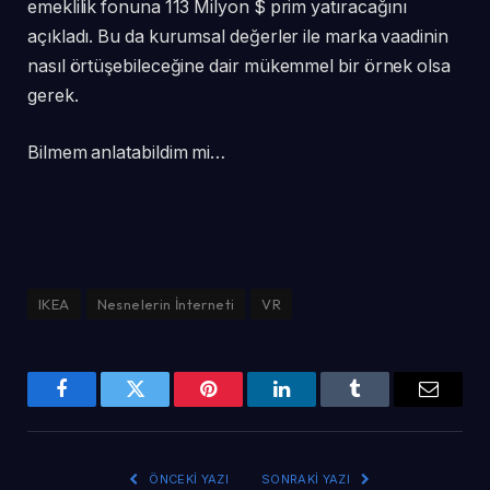
emeklilik fonuna 113 Milyon $ prim yatıracağını
açıkladı. Bu da kurumsal değerler ile marka vaadinin
nasıl örtüşebileceğine dair mükemmel bir örnek olsa
gerek.
Bilmem anlatabildim mi…
IKEA
Nesnelerin İnterneti
VR
Facebook
Twitter
Pinterest
LinkedIn
Tumblr
Email
ÖNCEKI YAZI
SONRAKI YAZI