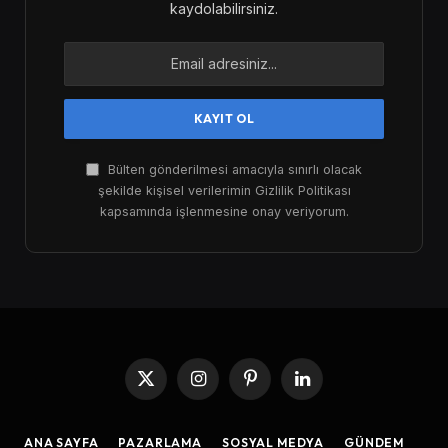
kaydolabilirsiniz.
Bülten gönderilmesi amacıyla sınırlı olacak
şekilde kişisel verilerimin Gizlilik Politikası
kapsamında işlenmesine onay veriyorum.
X
Instagram
Pinterest
LinkedIn
(Twitter)
ANA SAYFA
PAZARLAMA
SOSYAL MEDYA
GÜNDEM