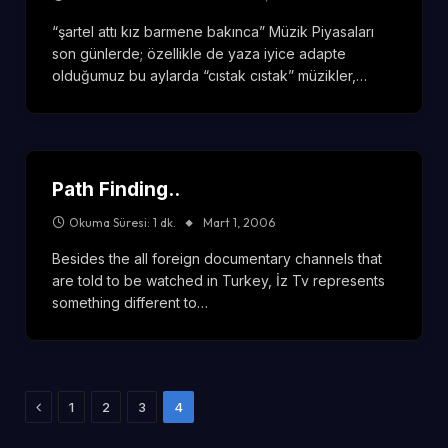
“şartel attı kız barmene bakınca” Müzik Piyasaları
son günlerde; özellikle de yaza iyice adapte
olduğumuz bu aylarda “cıstak cıstak” müzikler,…
Path Finding..
Okuma Süresi: 1 dk.
Mart 1, 2006
Besides the all foreign documentary channels that
are told to be watched in Turkey, İz Tv represents
something different to…
Önceki
1
2
3
4