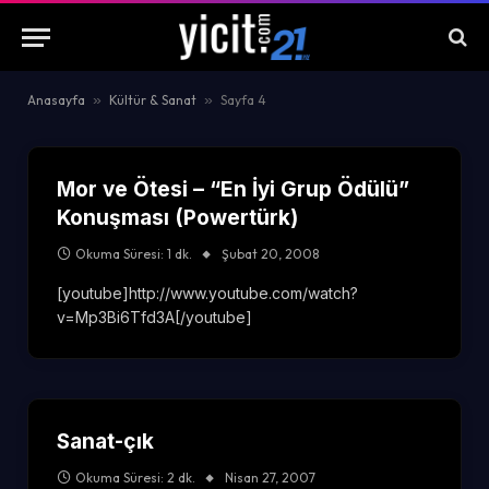
Anasayfa
»
Kültür & Sanat
»
Sayfa 4
Mor ve Ötesi – “En İyi Grup Ödülü”
Konuşması (Powertürk)
Okuma Süresi: 1 dk.
Şubat 20, 2008
[youtube]http://www.youtube.com/watch?
v=Mp3Bi6Tfd3A[/youtube]
Sanat-çık
Okuma Süresi: 2 dk.
Nisan 27, 2007