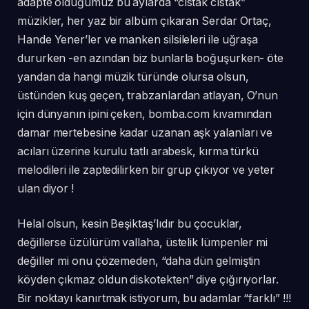
adapte olduğumuz bu aylarda “cıstak cıstak”
müzikler, her yaz bir albüm çıkaran Serdar Ortaç,
Hande Yener’ler ve manken silsileleri ile uğraşa
dururken -en azından biz bunlarla boğuşurken- öte
yandan da hangi müzik türünde olursa olsun,
üstünden kuş geçen, trabzanlardan atlayan, O’nun
için dünyanın ipini çeken, bomba.com kıvamından
damar mertebesine kadar uzanan aşk yalanları ve
acıları üzerine kurulu tatlı arabesk, kırma türkü
melodileri ile zaptedilirken bir grup çıkıyor ve yeter
ulan diyor !
Helal olsun, kesin Beşiktaş’lıdır bu çocuklar,
değillerse üzülürüm vallaha, üstelik lümpenler mi
değiller mi onu çözemeden, “daha dün gelmiştin
köyden çıkmaz oldun diskotekten” diye çığırıyorlar.
Bir noktayı kanırtmak istiyorum, bu adamlar “farklı” !!!