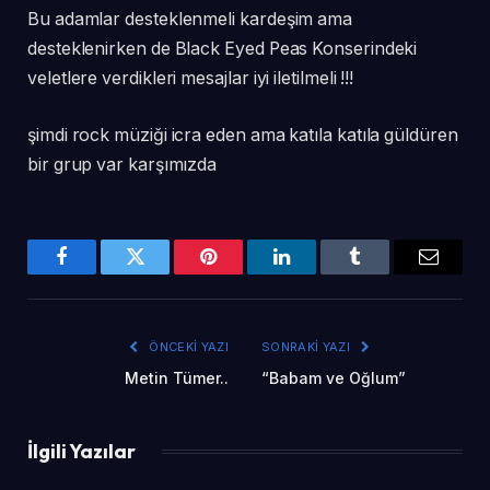
Bu adamlar desteklenmeli kardeşim ama
desteklenirken de Black Eyed Peas Konserindeki
veletlere verdikleri mesajlar iyi iletilmeli !!!
şimdi rock müziği icra eden ama katıla katıla güldüren
bir grup var karşımızda
Facebook
Twitter
Pinterest
LinkedIn
Tumblr
Email
ÖNCEKI YAZI
SONRAKI YAZI
Metin Tümer..
“Babam ve Oğlum”
İlgili Yazılar