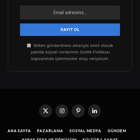
Bülten gönderilmesi amacıyla sınırlı olacak
şekilde kişisel verilerimin Gizlilik Politikası
kapsamında işlenmesine onay veriyorum.
X
Instagram
Pinterest
LinkedIn
(Twitter)
ANA SAYFA
PAZARLAMA
SOSYAL MEDYA
GÜNDEM
YAPAY ZEKA VE DÖNÜŞÜM
KÜLTÜR & SANAT