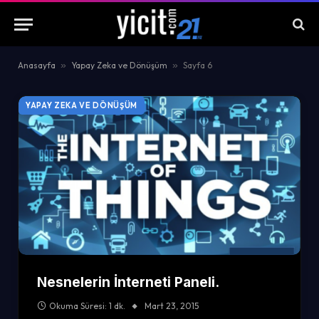
Anasayfa
»
Yapay Zeka ve Dönüşüm
»
Sayfa 6
YAPAY ZEKA VE DÖNÜŞÜM
Nesnelerin İnterneti Paneli.
Okuma Süresi: 1 dk.
Mart 23, 2015