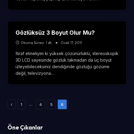
Gözlüksüz 3 Boyut Olur Mu?
Okuma Süresi: 1 dk.
Ocak 17, 2011
İtiraf etmeliyim ki yüksek çözünürlüklü, stereoskopik
3D LCD sayesinde gözlük takmadan da üç boyut
izleyebileceksiniz dendiğinde gözlüğü gözüme
değil, televizyona…
Önceki
…
1
4
5
6
Öne Çıkanlar