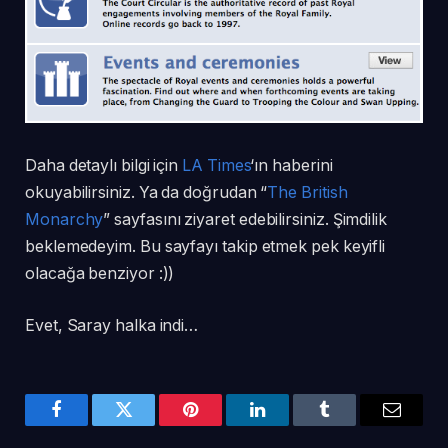
Daha detaylı bilgi için
LA Times
‘ın haberini
okuyabilirsiniz. Ya da doğrudan “
The British
Monarchy
” sayfasını ziyaret edebilirsiniz. Şimdilik
beklemedeyim. Bu sayfayı takip etmek pek keyifli
olacağa benziyor :))
Evet, Saray halka indi…
Facebook
Twitter
Pinterest
LinkedIn
Tumblr
Email