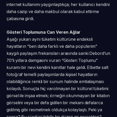
internet kullanımı yaygınlaştıkça; her kullanıcı kendini
daha cazip ve daha makbul olarak kabul ettirme
çabasına girdi.
Gösteri Toplumuna Can Veren Ağlar
Aşağı yukarı aynı tüketim kültürüne endeksli
hayatların “ben daha farklı ve daha popülerim”
kaygılı paylaşım frekansları arasında sanki Debord’un
70’li yıllara damgasını vuran “Gösteri Toplumu”
kuramı bir nevi kendini kanıtlar hale geldi. Elbette salt
fotoğraf temelli paylaşımlarda kişisel hayatların
olabildiğince renkli bir sunum halinde emtialaşması
kolaydı. Sonuçta hiç varolmayan bir kültürel tüketimi
görsel ile inşaa etmek; örneğin okunmayan bir kitabın
görselini veya bir defa gidilen bir mekanı defalarca
gidilmiş gibi resmetmek oldukça kolaylaştı. Peki ya
sonra? Bu sürdürülebilir bir düzen mi gerçekten?