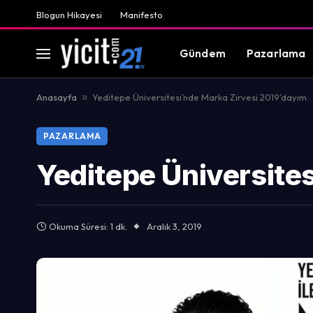
Blogun Hikayesi
Manifesto
Gündem
Pazarlama
Anasayfa
»
Yeditepe Üniversitesi’nde Marka Zirvesi 2019’dayım.
PAZARLAMA
Yeditepe Üniversite
Okuma Süresi: 1 dk.
Aralık 3, 2019