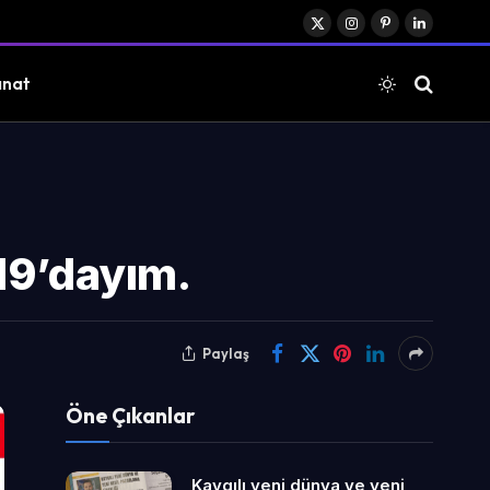
X
Instagram
Pinterest
LinkedIn
(Twitter)
anat
19’dayım.
Paylaş
Öne Çıkanlar
Kaygılı yeni dünya ve yeni