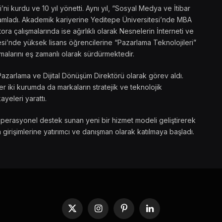
 kurdu ve 10 yıl yönetti. Aynı yıl, “Sosyal Medya ve İtibar
amamladı. Akademik kariyerine Yeditepe Üniversitesi’nde MBA
ra çalışmalarında ise ağırlıklı olarak Nesnelerin İnterneti ve
si’nde yüksek lisans öğrencilerine “Pazarlama Teknolojileri”
malarını eş zamanlı olarak sürdürmektedir.
Pazarlama ve Dijital Dönüşüm Direktörü olarak görev aldı.
 iki kurumda da markaların stratejik ve teknolojik
ayeleri yarattı.
operasyonel destek sunan yeni bir hizmet modeli geliştirerek
 girişimlerine yatırımcı ve danışman olarak katılmaya başladı.
X
Instagram
Pinterest
LinkedIn
(Twitter)