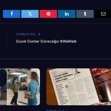
Facebook
Twitter
Pinterest
LinkedIn
Tumblr
Ema
SONRAKI YAZI
Güzel Günler Göreceğiz #WeWalk