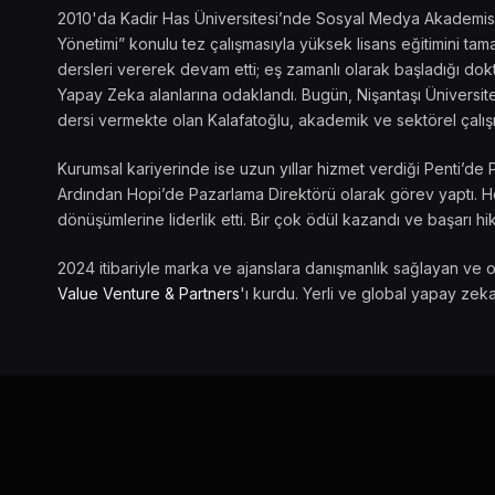
2010'da Kadir Has Üniversitesi’nde Sosyal Medya Akademisi’ni
Yönetimi” konulu tez çalışmasıyla yüksek lisans eğitimini t
dersleri vererek devam etti; eş zamanlı olarak başladığı dokto
Yapay Zeka alanlarına odaklandı. Bugün, Nişantaşı Üniversite
dersi vermekte olan Kalafatoğlu, akademik ve sektörel çalış
Kurumsal kariyerinde ise uzun yıllar hizmet verdiği Penti’de 
Ardından Hopi’de Pazarlama Direktörü olarak görev yaptı. Her
dönüşümlerine liderlik etti. Bir çok ödül kazandı ve başarı hik
2024 itibariyle marka ve ajanslara danışmanlık sağlayan ve 
Value Venture & Partners
'ı kurdu. Yerli ve global yapay zeka