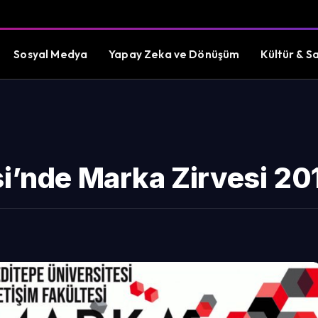
Sosyal Medya
Yapay Zeka ve Dönüşüm
Kültür & S
si’nde Marka Zirvesi 20